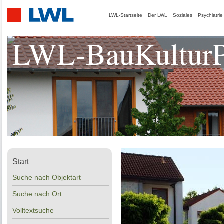
LWL-Startseite
Der LWL
Soziales
Psychiatrie
LWL-BauKulturP
Start
Suche nach Objektart
Suche nach Ort
Volltextsuche