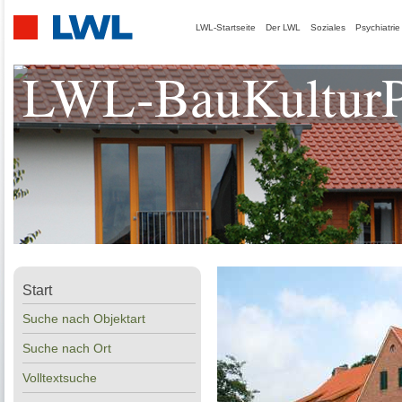
LWL-Startseite
Der LWL
Soziales
Psychiatrie
LWL-BauKulturP
Start
Suche nach Objektart
Suche nach Ort
Volltextsuche