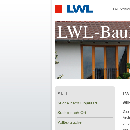
LWL-Startsei
LWL-BauK
LWL
Start
Suche nach Objektart
Will
Das 
Suche nach Ort
Arch
Volltextsuche
eine
Ausw