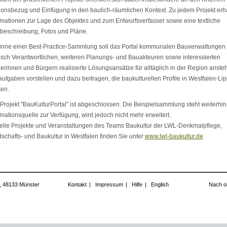
onsbezug und Einfügung in den baulich-räumlichen Kontext. Zu jedem Projekt erha
rmationen zur Lage des Objektes und zum Entwurfsverfasser sowie eine textliche
beschreibung, Fotos und Pläne.
inne einer Best-Practice-Sammlung soll das Portal kommunalen Bauverwaltungen
tisch Verantwortlichen, weiteren Planungs- und Bauakteuren sowie interessierten
erinnen und Bürgern realisierte Lösungsansätze für alltäglich in der Region anst
ufgaben vorstellen und dazu beitragen, die baukulturellen Profile in Westfalen-Li
ken.
Projekt "BauKulturPortal" ist abgeschlossen. Die Beispielsammlung steht weiterhin
rmationsquelle zur Verfügung, wird jedoch nicht mehr erweitert.
elle Projekte und Veranstaltungen des Teams Baukultur der LWL-Denkmalpflege,
schafts- und Baukultur in Westfalen finden Sie unter
www.lwl-baukultur.de
, 48133 Münster
Kontakt
|
Impressum
|
Hilfe
|
English
Nach o