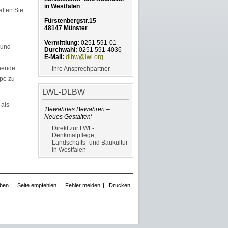
in Westfalen
lten Sie
Fürstenbergstr.15
48147 Münster
Vermittlung:
0251 591-01
 und
Durchwahl:
0251 591-4036
E-Mail:
dlbw@lwl.org
ehende
Ihre Ansprechpartner
ppe zu
LWL-DLBW
 als
'Bewährtes Bewahren –
Neues Gestalten'
Direkt zur LWL-
Denkmalpflege,
Landschafts- und Baukultur
in Westfalen
ben
|
Seite empfehlen
|
Fehler melden
|
Drucken