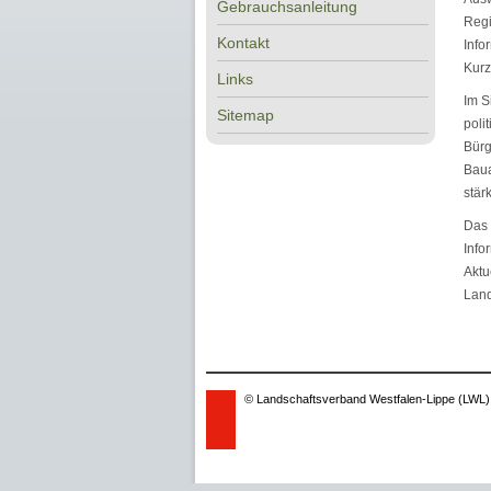
Gebrauchsanleitung
Regi
Kontakt
Info
Kurz
Links
Im S
Sitemap
poli
Bürg
Baua
stär
Das 
Info
Aktu
Land
© Landschaftsverband Westfalen-Lippe (LWL)