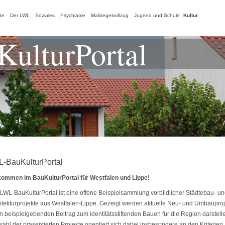
te
Der LWL
Soziales
Psychiatrie
Maßregelvollzug
Jugend und Schule
Kultur
ulturPortal
-BauKulturPortal
kommen im BauKulturPortal für Westfalen und Lippe!
LWL-BauKulturPortal ist eine offene Beispielsammlung vorbildlicher Städtebau- un
itekturprojekte aus Westfalen-Lippe. Gezeigt werden aktuelle Neu- und Umbauproj
n beispielgebenden Beitrag zum identitätsstiftenden Bauen für die Region darstell
ahl der präsentierten Projekte orientiert sich dabei insbesondere an den Kriterien